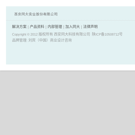
解决方案
|
产品资料
|
内部管理
|
加入同大
|
法律声明
版权所有 西安同大科技有限公司 陕
备
号
Copyright © 2012
ICP
10508712
品牌管理: 刘宾（中国）商业设计咨询